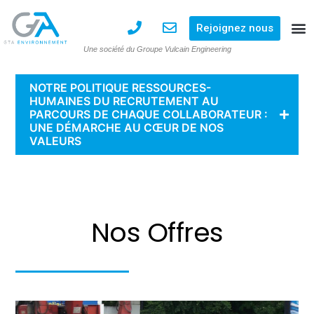
Rejoignez nous
Une société du Groupe Vulcain Engineering
NOTRE POLITIQUE RESSOURCES-
HUMAINES DU RECRUTEMENT AU
PARCOURS DE CHAQUE COLLABORATEUR :
UNE DÉMARCHE AU CŒUR DE NOS
VALEURS
Nos Offres