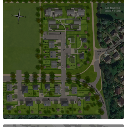
GTA Environnement établit des ratios de chacun des
marchés de travaux passés, par type et par thème.
. Ajouté à un éventail de prix conséquents,
nous maitrisons les ratios d’opération immobilière,
d’aménagement de ZAC, de plates formes d’activités,
de dossier PRNU. La réalisation de schémas directeur
et de pré dimensionnement accompagne les outils de
chiffrage.