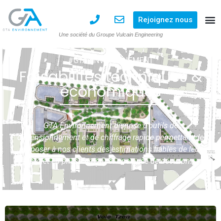
Rejoignez nous
Une société du Groupe Vulcain Engineering
#GTA ENVIRONNEMENT
Faisabilités techniques &
économiques
GTA Environnement dispose d’outils de
dimensionnement et de chiffrage rapide permettant de
proposer à nos clients des estimations fiables de leur
projet en phase amont et une prise de décision.